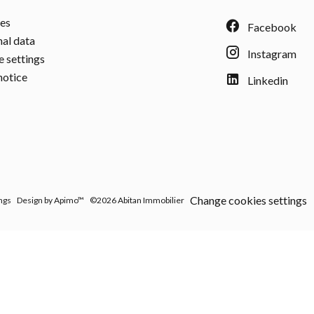
ees
Facebook
al data
Instagram
 settings
notice
Linkedin
Change cookies settings
ngs
Design by
Apimo™
©2026 Abitan Immobilier