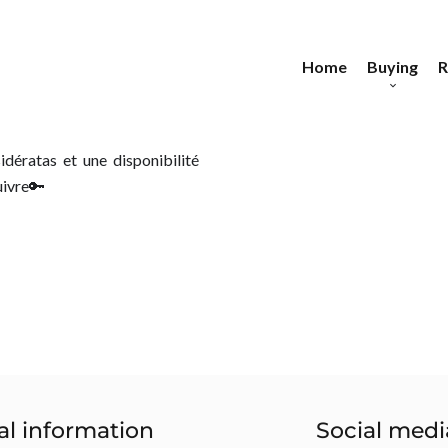
Home
Buying
R
Apartments
Ap
Houses
E
H
idératas et une disponibilité
uivre🔑
Buildings
Land
Commercial proper
al information
Social medi