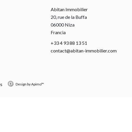
Abitan Immobilier
20, rue de la Buffa
06000
Niza
Francia
+33 4 93 88 13 51
contact@abitan-immobilier.com
es
Design by
Apimo™