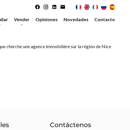
ilar
Vender
Opiniones
Novedades
Contacto
amentos
Nuestros servicios
personalizados
sas
e cherche une agence immobilière sur la région de Nice
Evaluación de su bien
El mandato Dinámico
les
Contáctenos