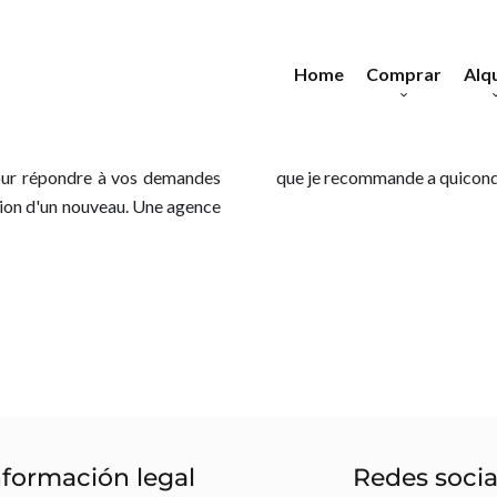
Home
Comprar
Alqu
Departamentos
Depart
Casas
Ca
pour répondre à vos demandes
que je recommande a quiconqu
ition d'un nouveau. Une agence
Edificios
Terrenos
Locales
nformación legal
Redes socia