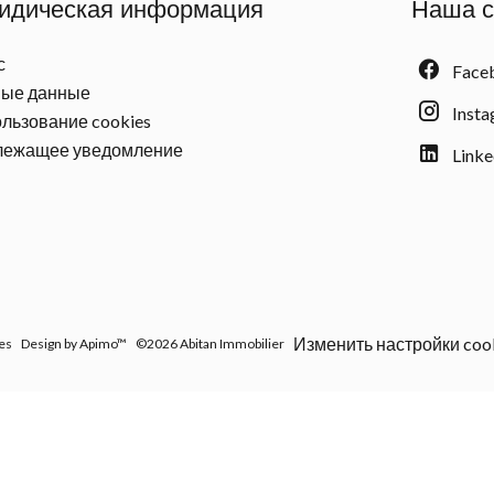
идическая информация
Наша с
с
Face
ые данные
Inst
льзование cookies
лежащее уведомление
Linke
Изменить настройки coo
es
Design by
Apimo™
©2026 Abitan Immobilier