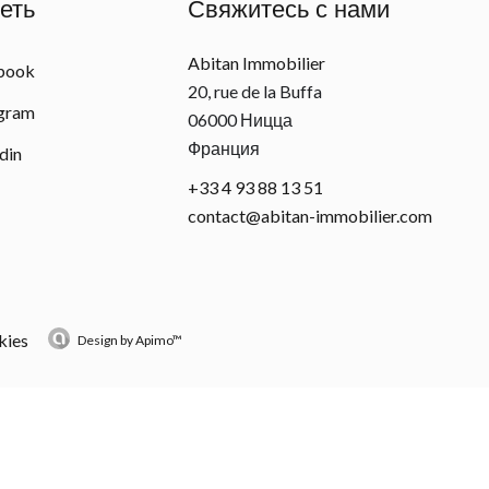
еть
Свяжитесь с нами
Abitan Immobilier
book
20, rue de la Buffa
agram
06000
Ницца
Франция
din
+33 4 93 88 13 51
contact@abitan-immobilier.com
kies
Design by
Apimo™