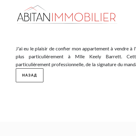
J'ai eu le plaisir de confier mon appartement à vendre à 
notaire. J'ai beaucoup apprécié son implication, son suivi, s
plus particulièrement à Mlle Keely Barrett. Cet
particulièrement professionnelle, de la signature du manda
НАЗАД