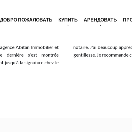
ДОБРО ПОЖАЛОВАТЬ
КУПИТЬ
АРЕНДОВАТЬ
ПР
Аппартаменты
Аппартаменты
Наш спе
Вилла/ Дом
Вилла/ Дом
Оценка ваше
l'agence Abitan Immobilier et
a flexibilité et de surcroît sa
te dernière s'est montrée
gentillesse. Je recommande c
Здания
Мандат на пр
t jusqu'à la signature chez le
Земельный участок
Коммерческая недвижимость